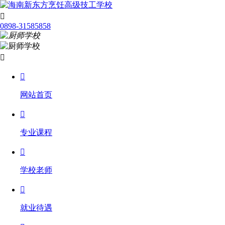

0898-31585858


网站首页

专业课程

学校老师

就业待遇