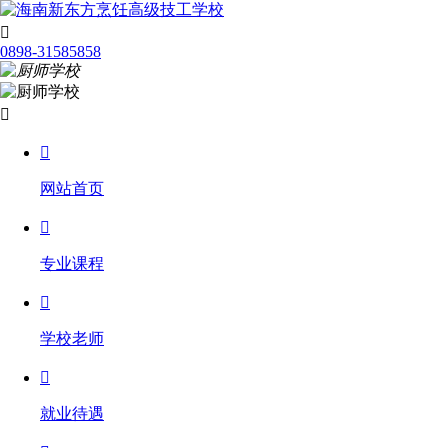

0898-31585858


网站首页

专业课程

学校老师

就业待遇