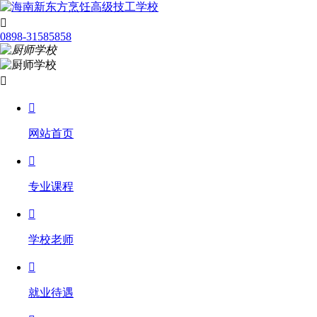

0898-31585858


网站首页

专业课程

学校老师

就业待遇