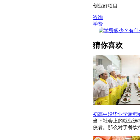
创业好项目
咨询
学费
猜你喜欢
初高中没毕业学厨师
当下社会上的就业选
佼者。那么对于餐饮行