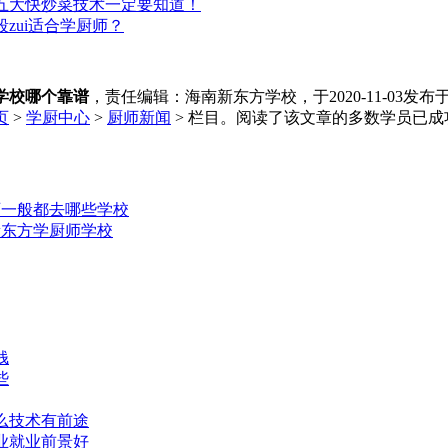
五大快炒菜技术一定要知道！
zui适合学厨师？
学校哪个靠谱
，责任编辑：海南新东方学校，于2020-11-03发
页
>
学厨中心
>
厨师新闻
> 栏目。阅读了该文章的多数学员已
师一般都去哪些学校
新东方学厨师学校
钱
些
么技术有前途
业就业前景好