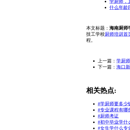
学厨师，
什么年龄段
本文标题：
海南厨师
技工学校
厨师培训首
程。
上一篇：
学厨
下一篇：
海口
相关热点:
#学厨师要多少
#专业课程有哪
#厨师考证
#初中毕业学什
#女生学什么专