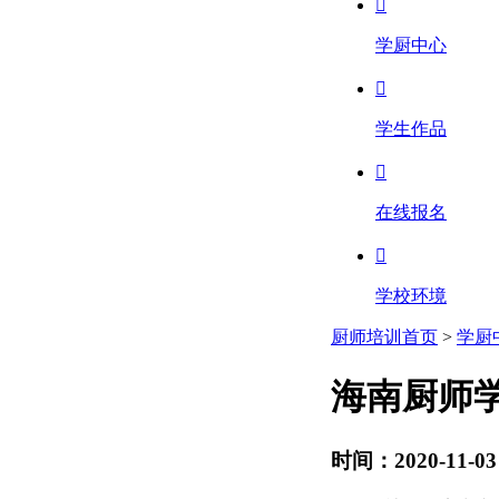

学厨中心

学生作品

在线报名

学校环境
厨师培训首页
>
学厨
海南厨师
时间：2020-11-03 