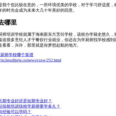
是我个也比较在意的，一所环境优美的学校，对于学习舒适度，
年的时光会成为未来大几十年美好的回意。
去哪里
厨师培训学校就属于海南新东方烹饪学校，该校办学籍史悠久，
输送很多烹饪人才于餐饮行业就业，你还在为学厨师找学校感到
走看看，兴许，那里就是你梦想起航的地方。
南厨师学校哪个靠谱
://m.hnxdfprjg.cn/news/csxw/252.html
长期专业好还是短期专业好？
饪技能培训技校学厨师要学多久？
有经验可以学吗？