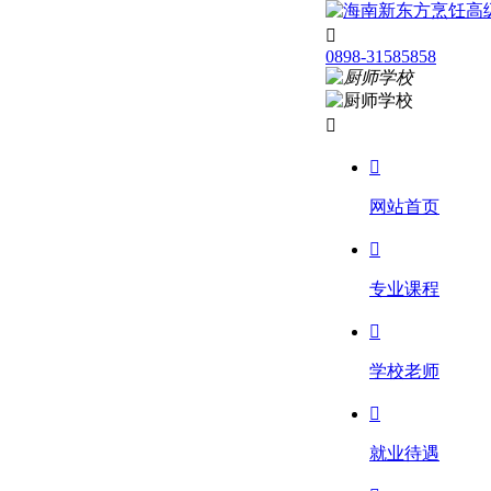

0898-31585858


网站首页

专业课程

学校老师

就业待遇