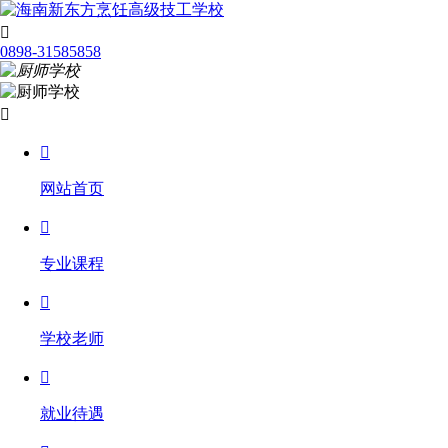

0898-31585858


网站首页

专业课程

学校老师

就业待遇