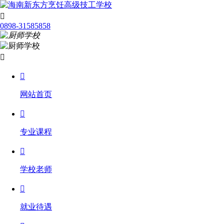

0898-31585858


网站首页

专业课程

学校老师

就业待遇