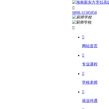

0898-31585858


网站首页

专业课程

学校老师

就业待遇