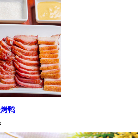
-烤鸭
3