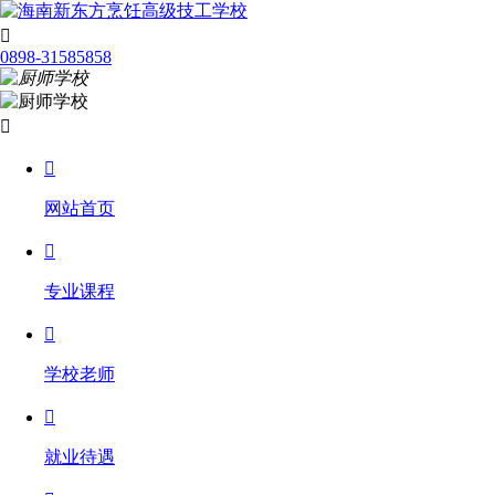

0898-31585858


网站首页

专业课程

学校老师

就业待遇