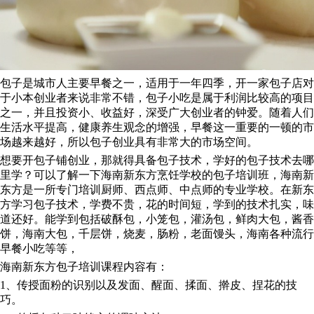
包子是城市人主要早餐之一，适用于一年四季，开一家包子店对
于小本创业者来说非常不错，包子小吃是属于利润比较高的项目
之一，并且投资小、收益好，深受广大创业者的钟爱。随着人们
生活水平提高，健康养生观念的增强，早餐这一重要的一顿的市
场越来越好，所以包子创业具有非常大的市场空间。
想要开包子铺创业，那就得具备包子技术，学好的包子技术去哪
里学？可以了解一下海南新东方烹饪学校的包子培训班，海南新
东方是一所专门培训厨师、西点师、中点师的专业学校。在新东
方学习包子技术，学费不贵，花的时间短，学到的技术扎实，味
道还好。能学到包括破酥包，小笼包，灌汤包，鲜肉大包，酱香
饼，海南大包，千层饼，烧麦，肠粉，老面馒头，海南各种流行
早餐小吃等等，
海南新东方包子培训课程内容有：
1、传授面粉的识别以及发面、醒面、揉面、擀皮、捏花的技
巧。