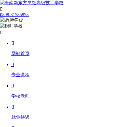

0898-31585858


网站首页

专业课程

学校老师

就业待遇